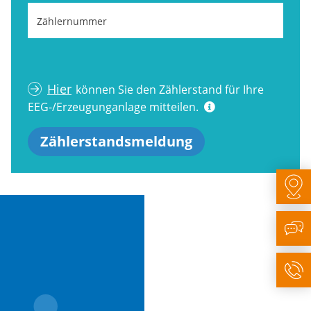
Zählernummer
Hier
können Sie den Zählerstand für Ihre
EEG-/Erzeugunganlage mitteilen.
Zählerstandsmeldung