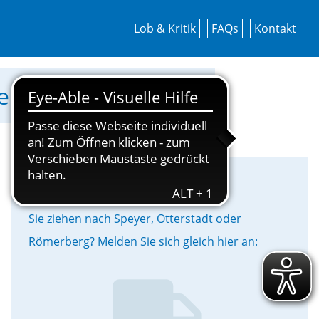
Lob & Kritik
FAQs
Kontakt
werke Speyer GmbH!
Umzug
Sie ziehen nach Speyer, Otterstadt oder
Römerberg? Melden Sie sich gleich hier an: