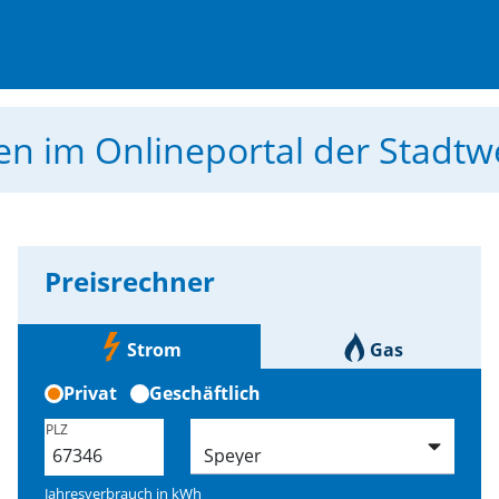
men
im Onlineportal der Stadt
Preisrechner
Strom
Gas
Privat
Geschäftlich
PLZ
Jahresverbrauch in
kWh