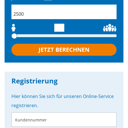
field.productSearch.buildingSize
JETZT BERECHNEN
Registrierung
Hier können Sie sich für unseren Online-Service
registrieren.
Kundennummer