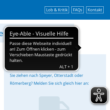
Lob & Kritik
FAQs
Kontakt
werke Speyer GmbH!
Umzug
Sie ziehen nach Speyer, Otterstadt oder
Römerberg? Melden Sie sich gleich hier an: