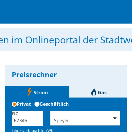
men
im Onlineportal der Stadt
Preisrechner
Strom
Gas
Privat
Geschäftlich
PLZ
Jahresverbrauch in
kWh