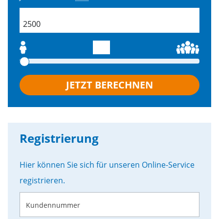
field.productSearch.buildingSize
JETZT BERECHNEN
Registrierung
Hier können Sie sich für unseren Online-Service
registrieren.
Kundennummer