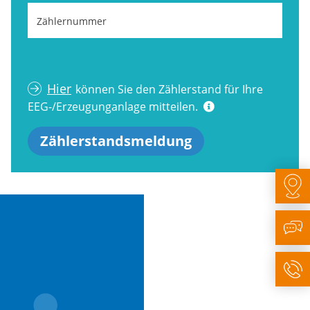
Zählernummer
Hier
können Sie den Zählerstand für Ihre
EEG-/Erzeugunganlage mitteilen.
Zählerstandsmeldung