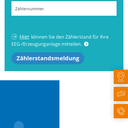
Zählernummer
Hier
können Sie den Zählerstand für Ihre
EEG-/Erzeugunganlage mitteilen.
Zählerstandsmeldung