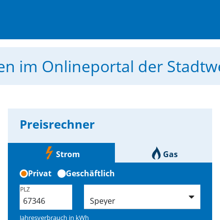
men
im Onlineportal der Stadt
Preisrechner
Strom
Gas
Privat
Geschäftlich
PLZ
Jahresverbrauch in
kWh