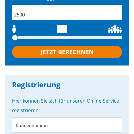
field.productSearch.buildingSize
JETZT BERECHNEN
Registrierung
Hier können Sie sich für unseren Online-Service
registrieren.
Kundennummer