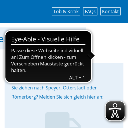
Lob & Kritik
FAQs
Kontakt
werke Speyer GmbH!
Umzug
Sie ziehen nach Speyer, Otterstadt oder
Römerberg? Melden Sie sich gleich hier an: