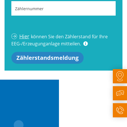
Zählernummer
Hier
können Sie den Zählerstand für Ihre
EEG-/Erzeugunganlage mitteilen.
Zählerstandsmeldung