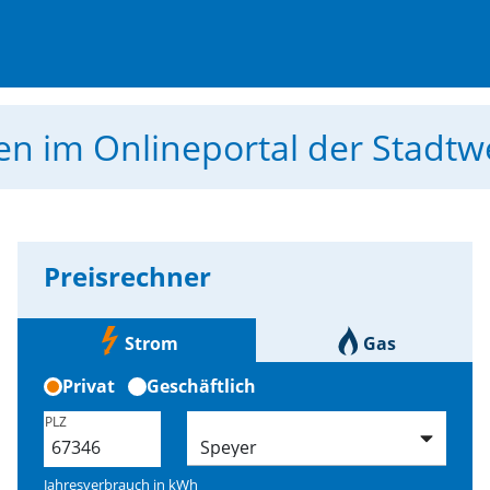
men
im Onlineportal der Stadt
Preisrechner
Strom
Gas
Privat
Geschäftlich
PLZ
Jahresverbrauch in
kWh