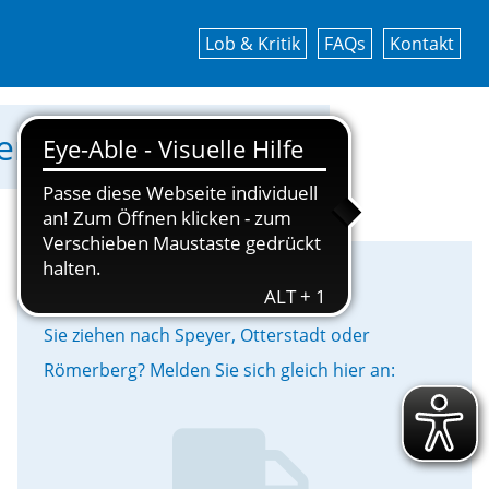
Lob & Kritik
FAQs
Kontakt
werke Speyer GmbH!
Umzug
Sie ziehen nach Speyer, Otterstadt oder
Römerberg? Melden Sie sich gleich hier an: