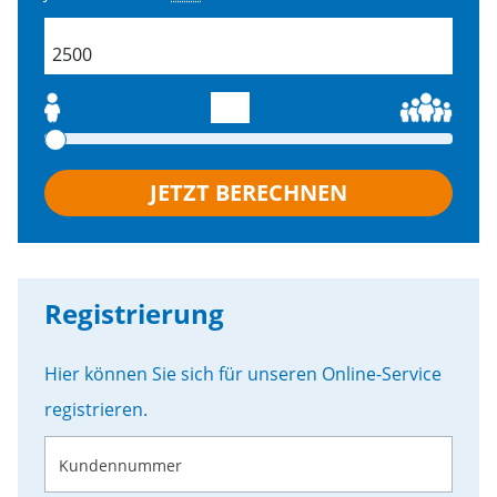
field.productSearch.buildingSize
JETZT BERECHNEN
Registrierung
Hier können Sie sich für unseren Online-Service
registrieren.
Kundennummer