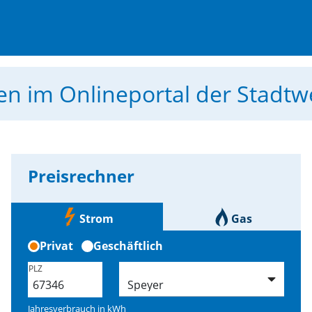
men
im Onlineportal der Stadt
Preisrechner
Strom
Gas
Privat
Geschäftlich
PLZ
Jahresverbrauch in
kWh