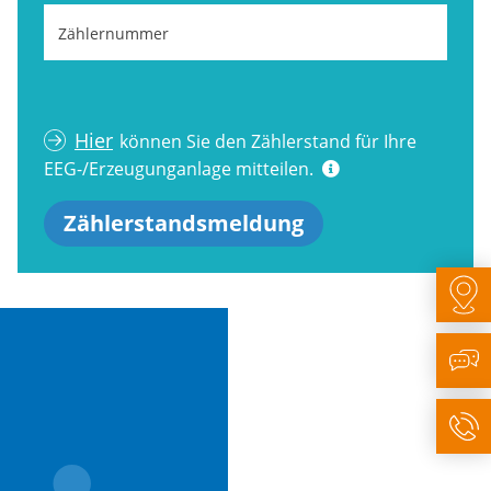
Zählernummer
Hier
können Sie den Zählerstand für Ihre
EEG-/Erzeugunganlage mitteilen.
Zählerstandsmeldung