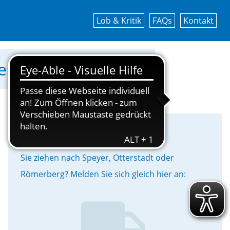
Lob & Kritik
FAQs
Kontakt
werke Speyer GmbH!
Umzug
Sie ziehen nach Speyer, Otterstadt oder
Römerberg? Melden Sie sich gleich hier an: