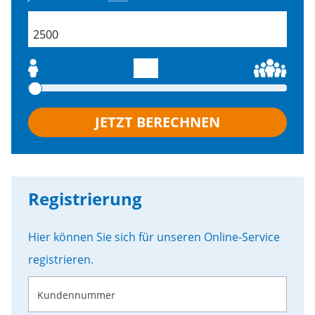
field.productSearch.buildingSize
JETZT BERECHNEN
Registrierung
Hier können Sie sich für unseren Online-Service
registrieren.
Kundennummer