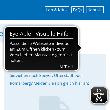
Lob & Kritik
FAQs
Kontakt
werke Speyer GmbH!
Umzug
Sie ziehen nach Speyer, Otterstadt oder
Römerberg? Melden Sie sich gleich hier an: