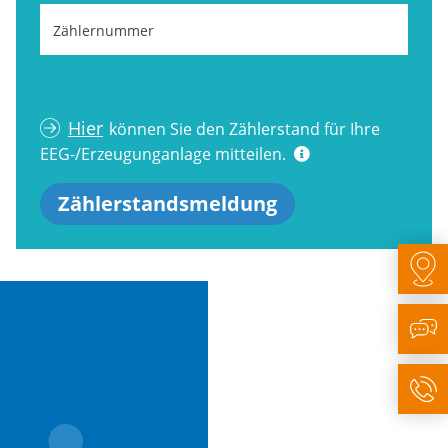
Zählernummer
Hier
können Sie den Zählerstand für Ihre
EEG-/Erzeugunganlage mitteilen.
Zählerstandsmeldung