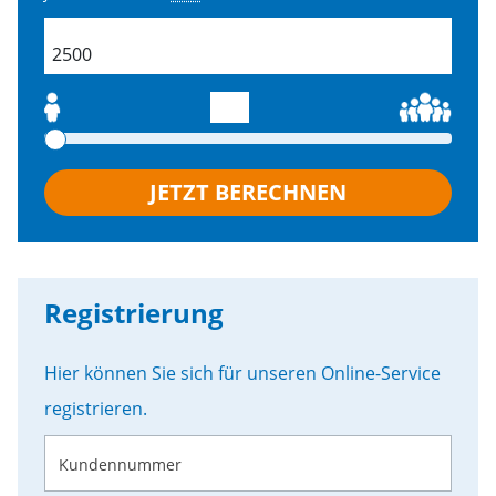
field.productSearch.buildingSize
JETZT BERECHNEN
Registrierung
Hier können Sie sich für unseren Online-Service
registrieren.
Kundennummer