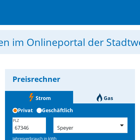
men
im Onlineportal der Stadt
Preisrechner
Strom
Gas
Privat
Geschäftlich
PLZ
Jahresverbrauch in
kWh