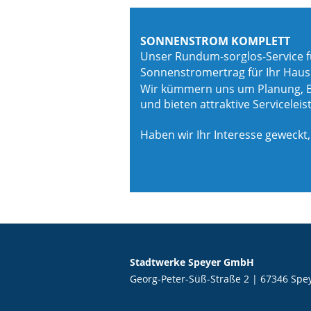
SONNENSTROM KOMPLETT
Unser Rundum-sorglos-Service für
Sonnenstromertrag für Ihr Haus
Wir kümmern uns um Planung, Ba
und bieten attraktive Servicelei
Haben wir Ihr Interesse geweckt
Stadtwerke Speyer GmbH
Georg-Peter-Süß-Straße 2 | 67346 Spe